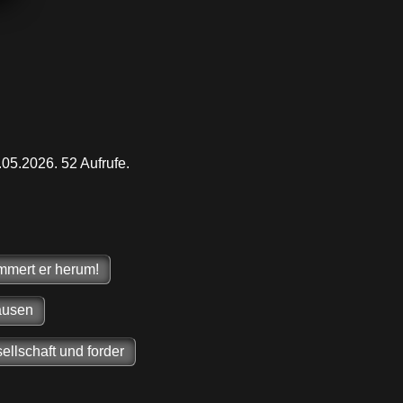
.05.2026. 52 Aufrufe.
mmert er herum!
ausen
llschaft und forder