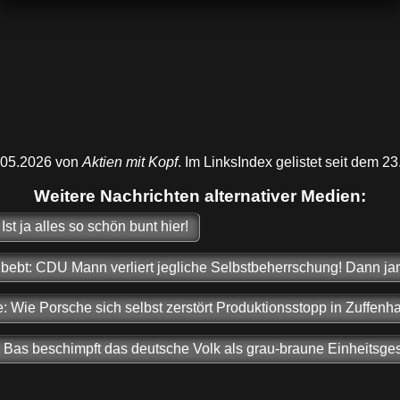
3.05.2026 von
Aktien mit Kopf
. Im LinksIndex gelistet seit dem 23
Weitere Nachrichten alternativer Medien:
st ja alles so schön bunt hier!
bebt: CDU Mann verliert jegliche Selbstbeherrschung! Dann ja
 Wie Porsche sich selbst zerstört Produktionsstopp in Zuffenh
Bas beschimpft das deutsche Volk als grau-braune Einheitsgese