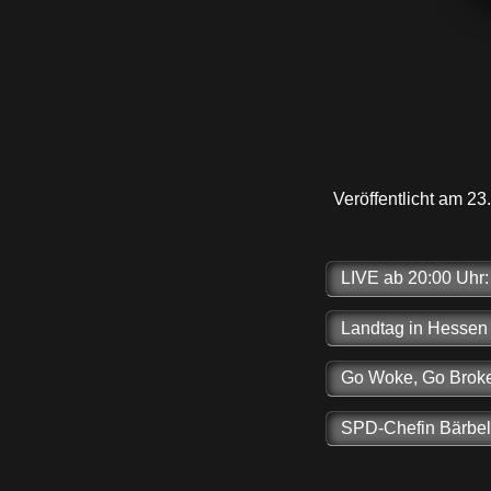
Veröffentlicht am 2
LIVE ab 20:00 Uhr: I
Landtag in Hessen 
Go Woke, Go Broke:
SPD-Chefin Bärbel 