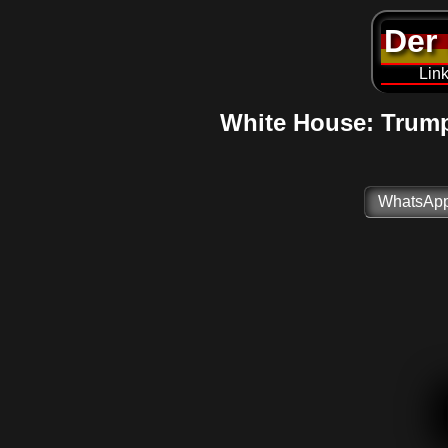
Der 
Link
White House: Trump 
WhatsAp