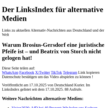
Der LinksIndex für alternative
Medien
Links zu aktuellen Alternativ-Nachrichten aus Deutschland und der
Welt
Warum Brosius-Gersdorf eine juristische
Pfeife ist – und Beatrix von Storch nicht
gelogen hat!
Diese Seite teilen auf:
WhatsApp
Facebook
X/Twitter
TikTok
Telegram
Link kopieren
Datenschutz bestätigen um das Video abspielen zu können !
Veröffentlicht am 17.10.2025 von
Deutschland Kurier
. Im
LinksIndex gelistet seit dem 17.10.2025. 88 Aufrufe.
Weitere Nachrichten alternativer Medien:
Vision2026: AfD bei 40 Prozent: Wir holen uns Sachsen-