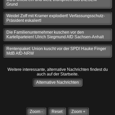
Grund
Weidel Zoff mit Kramer explodiert! Verfassungsschutz-
Präsident eskaliert!
Die Familienunternehmer kuschen vor den
Kartellparteien! Ulrich Siegmund AfD Sachsen-Anhalt
Rentenpaket: Union kuscht vor der SPD! Hauke Finger
MdB AfD-NRW
Weitere interessante, alternative Nachrichten findest du
auch auf der Startseite.
Alternative Nachrichten
Zoom -
Reset
Zoom +