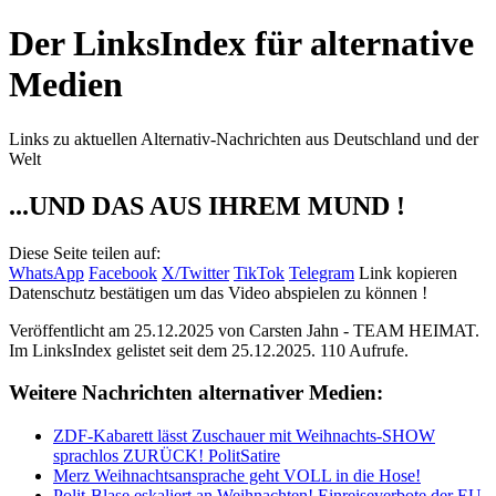
Der LinksIndex für alternative
Medien
Links zu aktuellen Alternativ-Nachrichten aus Deutschland und der
Welt
...UND DAS AUS IHREM MUND !
Diese Seite teilen auf:
WhatsApp
Facebook
X/Twitter
TikTok
Telegram
Link kopieren
Datenschutz bestätigen um das Video abspielen zu können !
Veröffentlicht am 25.12.2025 von
Carsten Jahn - TEAM HEIMAT
.
Im LinksIndex gelistet seit dem 25.12.2025. 110 Aufrufe.
Weitere Nachrichten alternativer Medien:
ZDF-Kabarett lässt Zuschauer mit Weihnachts-SHOW
sprachlos ZURÜCK! PolitSatire
Merz Weihnachtsansprache geht VOLL in die Hose!
Polit-Blase eskaliert an Weihnachten! Einreiseverbote der EU