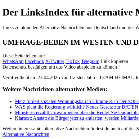
Der LinksIndex für alternative
Links zu aktuellen Alternativ-Nachrichten aus Deutschland und der W
UMFRAGE-BEBEN IM WESTEN UND DIE
Diese Seite teilen auf:
WhatsApp
Facebook
X/Twitter
TikTok
Telegram
Link kopieren
Datenschutz bestätigen um das Video abspielen zu können !
Veröffentlicht am 23.04.2026 von
Carsten Jahn - TEAM HEIMAT
. 
Weitere Nachrichten alternativer Medien:
Merz fördert sozialen Wohnungsbau in Ukraine & in Deutschl
WAS plant die Regierung wirklich? Neues Gesetz zur DAT
Ministerin erzählt Unwahrheiten über die Rente! Sie leugnet i
Klartext: Anstatt die Bürger jetzt zu entlasten, werden Milliard
Weitere interessante, alternative Nachrichten findest du auch auf der St
Alternative Nachrichten