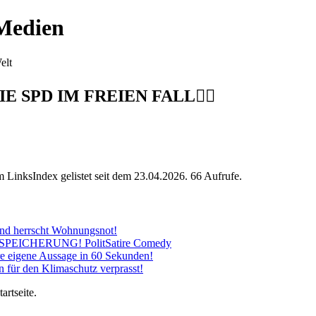
 Medien
elt
 SPD IM FREIEN FALL👍🏻
Im LinksIndex gelistet seit dem 23.04.2026. 66 Aufrufe.
and herrscht Wohnungsnot!
ENSPEICHERUNG! PolitSatire Comedy
hre eigene Aussage in 60 Sekunden!
en für den Klimaschutz verprasst!
artseite.