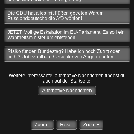
Die CDU hat alles mit Füßen getreten Warum
Russlanddeutsche die AfD wählen!
JETZT: Völlige Eskalation im EU-Parlament! Es soll ein
Wahrheitsministerium entstehen!
Risiko für den Bundestag? Habe ich noch Zutritt oder
nicht? Unbezahlbare Gesichter von Abgeordneten!
Weitere interessante, alternative Nachrichten findest du
auch auf der Startseite.
Alternative Nachrichten
Zoom -
Reset
Zoom +