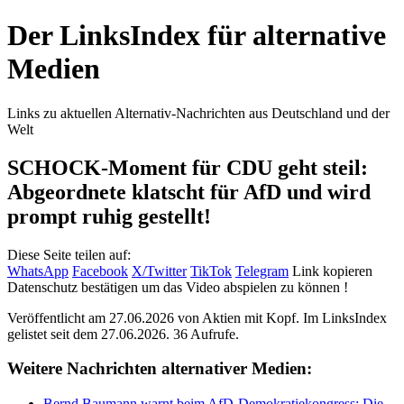
Der LinksIndex für alternative
Medien
Links zu aktuellen Alternativ-Nachrichten aus Deutschland und der
Welt
SCHOCK-Moment für CDU geht steil:
Abgeordnete klatscht für AfD und wird
prompt ruhig gestellt!
Diese Seite teilen auf:
WhatsApp
Facebook
X/Twitter
TikTok
Telegram
Link kopieren
Datenschutz bestätigen um das Video abspielen zu können !
Veröffentlicht am 27.06.2026 von
Aktien mit Kopf
. Im LinksIndex
gelistet seit dem 27.06.2026. 36 Aufrufe.
Weitere Nachrichten alternativer Medien:
Bernd Baumann warnt beim AfD-Demokratiekongress: Die