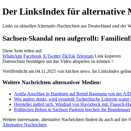
Der LinksIndex für alternative
Links zu aktuellen Alternativ-Nachrichten aus Deutschland und der W
Sachsen-Skandal neu aufgerollt: Familienf
Diese Seite teilen auf:
WhatsApp
Facebook
X/Twitter
TikTok
Telegram
Link kopieren
Datenschutz bestätigen um das Video abspielen zu können !
Veröffentlicht am 04.11.2025 von
kitchen news
. Im LinksIndex gelist
Weitere Nachrichten alternativer Medien:
Antifa-Anschlag in Hamburg auf Bernd Baumann von der AfD! A
Wer anders denkt, wird verurteilt Tschechische Lehrerin warnt
Hersteller äußert sich. Windrad von Havixbeck mit. Flansch-Ha
Politisches Beben in Sachsen Parteien brechen die Brandmauer
Weitere interessante, alternative Nachrichten findest du auch auf der St
Alternative Nachrichten