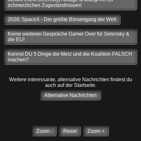
schmerzlichen Zugeständnissen!
2026: SpaceX - Der größte Börsengang der Welt
Keine weiteren Gespräche Gamer Over für Selensky &
die EU!
Kennst DU 5 Dinge die Merz und die Koalition FALSCH
machen?
Weitere interessante, alternative Nachrichten findest du
auch auf der Startseite.
Alternative Nachrichten
Zoom -
Reset
Zoom +