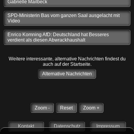
Gabrielle Mailbeck
SPD-Ministerin Bas vom ganzen Saal ausgelacht mit
Video
Enrico Komning AfD: Deutschland hat Besseres
verdient als diesen Abwrackhaushalt
Weitere interessante, alternative Nachrichten findest du
auch auf der Startseite.
Alternative Nachrichten
Zoom -
Reset
Zoom +
Kontakt
Datenschutz
Impressum