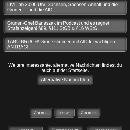
LIVE ab 20:00 Uhr: Sachsen, Sachsen-Anhalt und die
Grünen ... und die AfD
Grünen-Chef Banaszak im Podcast und es regnet
Strafanzeigen! §89, §111 StGB & §16 WStG
TABU BRUCH! Grüne stimmen mit AfD für wichtigen
ANTRAG!
Weitere interessante, alternative Nachrichten findest du
auch auf der Startseite.
Alternative Nachrichten
Zoom -
Reset
Zoom +