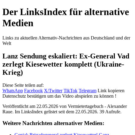
Der LinksIndex für alternative
Medien
Links zu aktuellen Alternativ-Nachrichten aus Deutschland und der
Welt
Lanz Sendung eskaliert: Ex-General Vad
zerlegt Kiesewetter komplett (Ukraine-
Krieg)
Diese Seite teilen auf:
WhatsApp
Facebook
X/Twitter
TikTok
Telegram
Link kopieren
Datenschutz bestätigen um das Video abspielen zu können !
Veröffentlicht am 22.05.2026 von
Vermietertagebuch - Alexander
Raue
. Im LinksIndex gelistet seit dem 22.05.2026. 39 Aufrufe.
Weitere Nachrichten alternativer Medien:
Genial: Brigadegeneral zerlegt Kiesewetter! Ganz