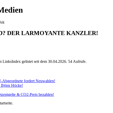
 Medien
elt
ID? DER LARMOYANTE KANZLER!
Im LinksIndex gelistet seit dem 30.04.2026. 54 Aufrufe.
U-Abgeordnete fordert Neuwahlen!
 Björn Höcke!
etzentgelte & CO2-Preis bezahlen!
artseite.