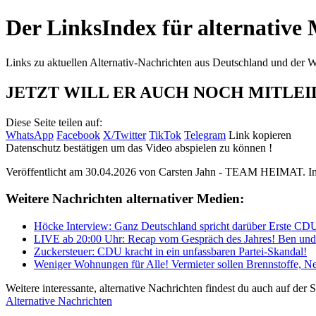
Der LinksIndex für alternative
Links zu aktuellen Alternativ-Nachrichten aus Deutschland und der W
JETZT WILL ER AUCH NOCH MITLE
Diese Seite teilen auf:
WhatsApp
Facebook
X/Twitter
TikTok
Telegram
Link kopieren
Datenschutz bestätigen um das Video abspielen zu können !
Veröffentlicht am 30.04.2026 von
Carsten Jahn - TEAM HEIMAT
. 
Weitere Nachrichten alternativer Medien:
Höcke Interview: Ganz Deutschland spricht darüber Erste CD
LIVE ab 20:00 Uhr: Recap vom Gespräch des Jahres! Ben und
Zuckersteuer: CDU kracht in ein unfassbaren Partei-Skandal!
Weniger Wohnungen für Alle! Vermieter sollen Brennstoffe, N
Weitere interessante, alternative Nachrichten findest du auch auf der St
Alternative Nachrichten