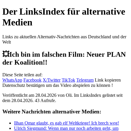
Der LinksIndex für alternative
Medien
Links zu aktuellen Alternativ-Nachrichten aus Deutschland und der
Welt
💥Ich bin im falschen Film: Neuer PLAN
der Koalition!!
Diese Seite teilen auf:
WhatsApp
Facebook
X/Twitter
TikTok
Telegram
Link kopieren
Datenschutz bestätigen um das Video abspielen zu können !
Veröffentlicht am 28.04.2026 von
Oli
. Im LinksIndex gelistet seit
dem 28.04.2026. 43 Aufrufe.
Weitere Nachrichten alternativer Medien:
Ilhan Omar glaubt, es gab elf Weltkriege! Ich brech weg!
Ulrich Siegmund: Wenn man nur noch arbeiten geht, um