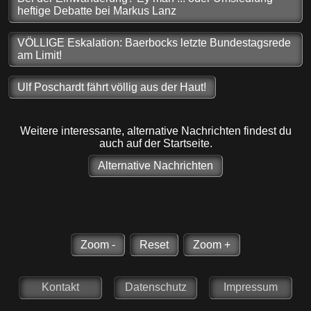
heftige Debatte bei Markus Lanz
VÖLLIGE Eskalation: Baerbocks letzte Bundestagsrede
am Limit!
Ulf Poschardt fährt völlig aus der Haut!
Weitere interessante, alternative Nachrichten findest du
auch auf der Startseite.
Alternative Nachrichten
Zoom -
Reset
Zoom +
Kontakt
Datenschutz
Impressum