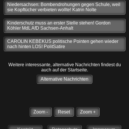
Niedersachsen: Bombendrohungen gegen Schule, weil
sie Kopftücher verbieten wollte! Katrin Nolte
Kinderschutz muss an erster Stelle stehen! Gordon
Köhler MdL AfD Sachsen-Anhalt
CAROLIN KEBEKUS politische Pointen gehen wieder
nach hinten LOS! PolitSatire
Weitere interessante, alternative Nachrichten findest du
auch auf der Startseite.
Alternative Nachrichten
Zoom -
Reset
Zoom +