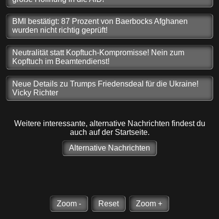
BMI bestätigt: 87 Prozent von Baerbocks Afghanen
wurden nicht richtig geprüft!
Neutralität statt Kopftuch-Kompromisse! Nein zum
Kopftuch im Beamtendienst!
Neue Details zu Trumps Friedensdeal für die Ukraine!
Vicky Richter
Weitere interessante, alternative Nachrichten findest du
auch auf der Startseite.
Alternative Nachrichten
Zoom -
Reset
Zoom +