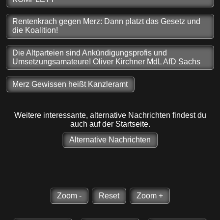
Rentenkrach gegen Merz: Dann platzt das Gesetz und
die Koalition!
Die Altparteien sind Ankündigungsprofis und
Umsetzungsamateure! Oliver Kirchner MdL AfD Sachs
Merz Gewissen heißt Kanzleramt
Weitere interessante, alternative Nachrichten findest du
auch auf der Startseite.
Alternative Nachrichten
Zoom -
Reset
Zoom +