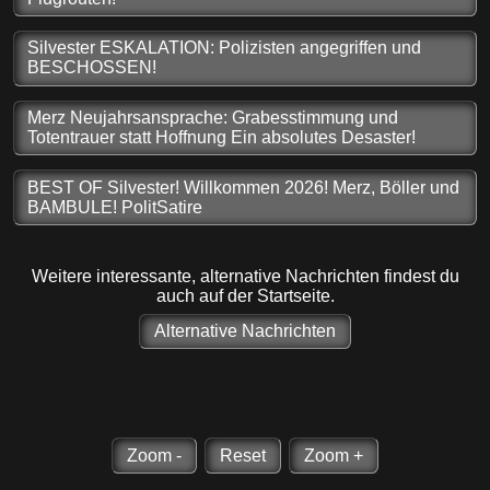
Silvester ESKALATION: Polizisten angegriffen und
BESCHOSSEN!
Merz Neujahrsansprache: Grabesstimmung und
Totentrauer statt Hoffnung Ein absolutes Desaster!
BEST OF Silvester! Willkommen 2026! Merz, Böller und
BAMBULE! PolitSatire
Weitere interessante, alternative Nachrichten findest du
auch auf der Startseite.
Alternative Nachrichten
Zoom -
Reset
Zoom +