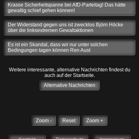
Krasse Sicherheitspanne bei AfD-Parteitag! Das hätte
gewaltig schief gehen können!
Der Widerstand gegen uns ist zwecklos Björn Höcke
über die linksextremen Gewaltaktionen
Es ist ein Skandal, dass wir nur unter solchen
Bedingungen tagen können Ren Aust
Weitere interessante, alternative Nachrichten findest du
auch auf der Startseite.
Alternative Nachrichten
Zoom -
Reset
Zoom +