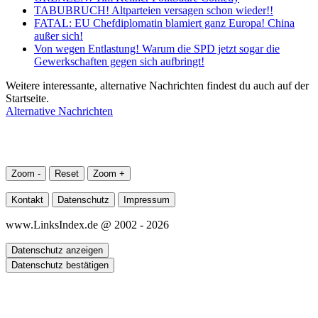
TABUBRUCH! Altparteien versagen schon wieder!!
FATAL: EU Chefdiplomatin blamiert ganz Europa! China
außer sich!
Von wegen Entlastung! Warum die SPD jetzt sogar die
Gewerkschaften gegen sich aufbringt!
Weitere interessante, alternative Nachrichten findest du auch auf der
Startseite.
Alternative Nachrichten
Zoom -
Reset
Zoom +
Kontakt
Datenschutz
Impressum
www.LinksIndex.de @ 2002 - 2026
Datenschutz anzeigen
Datenschutz bestätigen