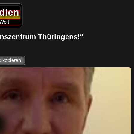
edien
 Welt
ionszentrum Thüringens!“
k kopieren