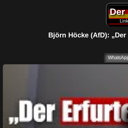
Der 
Link
Björn Höcke (AfD): „Der
WhatsAp