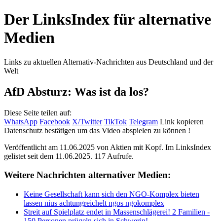
Der LinksIndex für alternative
Medien
Links zu aktuellen Alternativ-Nachrichten aus Deutschland und der
Welt
AfD Absturz: Was ist da los?
Diese Seite teilen auf:
WhatsApp
Facebook
X/Twitter
TikTok
Telegram
Link kopieren
Datenschutz bestätigen um das Video abspielen zu können !
Veröffentlicht am 11.06.2025 von
Aktien mit Kopf
. Im LinksIndex
gelistet seit dem 11.06.2025. 117 Aufrufe.
Weitere Nachrichten alternativer Medien:
Keine Gesellschaft kann sich den NGO-Komplex bieten
lassen nius achtungreichelt ngos ngokomplex
Streit auf Spielplatz endet in Massenschlägerei! 2 Familien -
150 Personen prügeln sich in Schwerin!