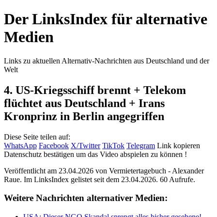
Der LinksIndex für alternative
Medien
Links zu aktuellen Alternativ-Nachrichten aus Deutschland und der
Welt
4. US-Kriegsschiff brennt + Telekom
flüchtet aus Deutschland + Irans
Kronprinz in Berlin angegriffen
Diese Seite teilen auf:
WhatsApp
Facebook
X/Twitter
TikTok
Telegram
Link kopieren
Datenschutz bestätigen um das Video abspielen zu können !
Veröffentlicht am 23.04.2026 von
Vermietertagebuch - Alexander
Raue
. Im LinksIndex gelistet seit dem 23.04.2026. 60 Aufrufe.
Weitere Nachrichten alternativer Medien:
USA: Dieser NGO Skandal sprengt alles bisher gesehene!